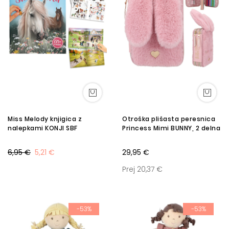
Miss Melody knjigica z
Otroška plišasta peresnica
nalepkami KONJI SBF
Princess Mimi BUNNY, 2 delna
6,95 €
5,21 €
29,95 €
Prej 20,37 €
-53%
-53%