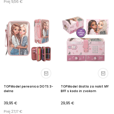
Prej 9,56 €
TOPModel peresnica DOTS 3-
TOPModel škatla za nakit MY
delna
BFF s kodo in zvokom
39,95 €
29,95 €
Prej 27,17 €