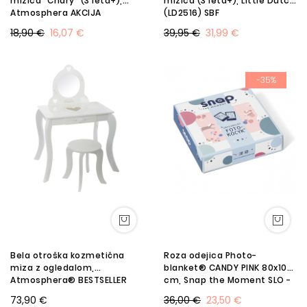
mizica "Chary" (3 leta+),
mizica (3 leta+), Little Dutch
Atmosphera AKCIJA
(LD2516) SBF
18,90 €
16,07 €
39,95 €
31,99 €
-35%
Bela otroška kozmetična
Roza odejica Photo-
miza z ogledalom,
blanket® CANDY PINK 80x100
Atmosphera® BESTSELLER
cm, Snap the Moment SLO -
AKCIJA BW
73,90 €
36,00 €
23,50 €