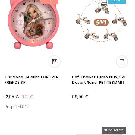
TOPModel budilka FOR EVER
Bež Tricikel Turbo Plus, 5v1
FRIENDS SF
Desert Sand, PETITE&MARS
12,95 €
11,01 €
99,90 €
Prej 10,36 €
Ni na zalogi