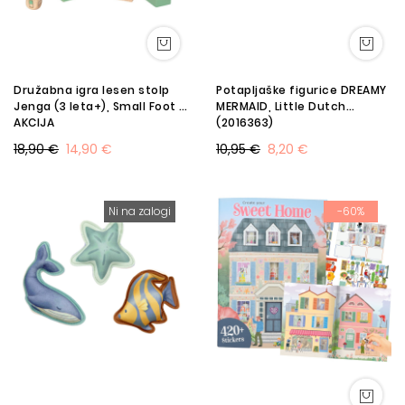
Družabna igra lesen stolp
Potapljaške figurice DREAMY
Jenga (3 leta+), Small Foot -
MERMAID, Little Dutch
AKCIJA
(2016363)
18,90 €
14,90 €
10,95 €
8,20 €
Ni na zalogi
-60%