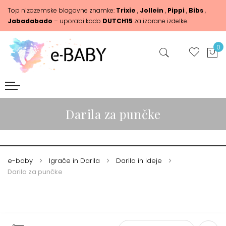
Top nizozemske blagovne znamke:
Trixie
,
Jollein
,
Pippi
,
Bibs
,
Jabadabado
– uporabi kodo
DUTCH15
za izbrane izdelke.
0
Darila za punčke
e-baby
Igrače in Darila
Darila in Ideje
Darila za punčke