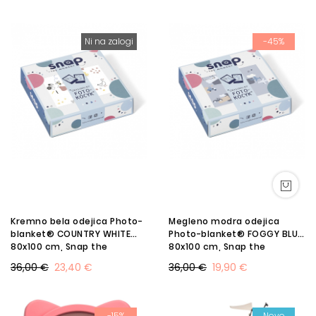
Ni na zalogi
-45%
Kremno bela odejica Photo-
Megleno modra odejica
blanket® COUNTRY WHITE
Photo-blanket® FOGGY BLUE
80x100 cm, Snap the
80x100 cm, Snap the
Moment SLO - AKCIJA
Moment SLO - TOP PONUDBA
36,00 €
23,40 €
36,00 €
19,90 €
-15%
Novo