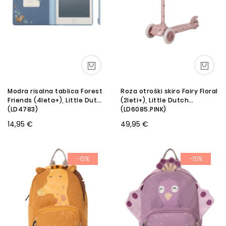
Modra risalna tablica Forest
Roza otroški skiro Fairy Floral
Friends (4leta+), Little Dutch
(2leti+), Little Dutch
(LD4783)
(LD6085.PINK)
14,95 €
49,95 €
-15%
-15%