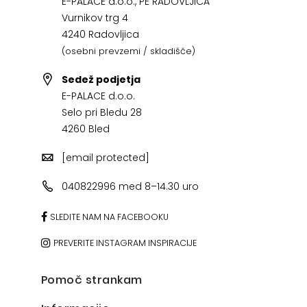
E-PALACE d.o.o., PE RADOVLJICA
Vurnikov trg 4
4240 Radovljica
(osebni prevzemi / skladišče)
Sedež podjetja
E-PALACE d.o.o.
Selo pri Bledu 28
4260 Bled
[email protected]
040822996 med 8–14.30 uro
SLEDITE NAM NA FACEBOOKU
PREVERITE INSTAGRAM INSPIRACIJE
Pomoč strankam