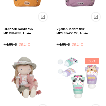
Oranžen nahrbtnik
Vijolični nahrbtnik
MR.GIRAFFE, Trixie
MRS.PEACOCK, Trixie
44,99 €
38,21 €
44,99 €
38,21 €
-30%