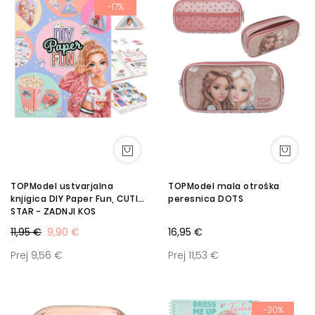
-17%
TOPModel ustvarjalna
TOPModel mala otroška
knjigica DIY Paper Fun, CUTIE
peresnica DOTS
STAR - ZADNJI KOS
11,95 €
9,90 €
16,95 €
Prej 9,56 €
Prej 11,53 €
-30%