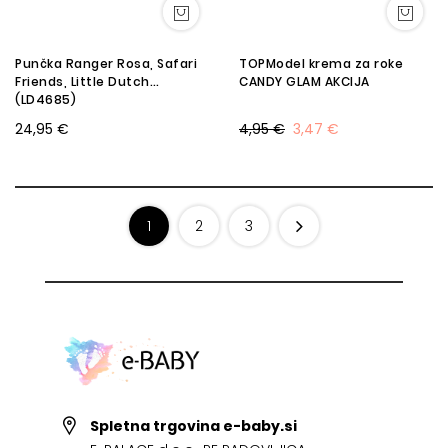
Punčka Ranger Rosa, Safari
TOPModel krema za roke
Friends, Little Dutch
CANDY GLAM AKCIJA
(LD4685)
24,95 €
4,95 €
3,47 €
1
2
3
Spletna trgovina e-baby.si