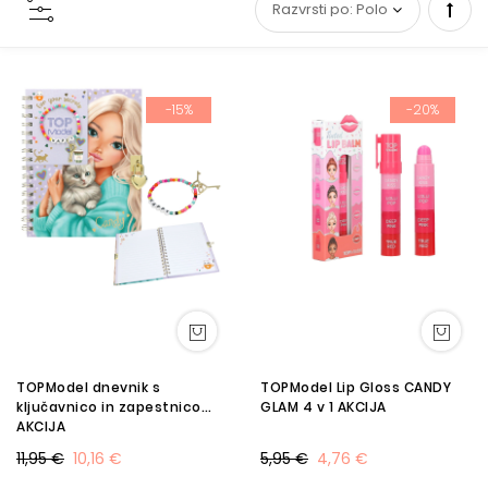
Set
Desc
-15%
-20%
Direc
TOPModel dnevnik s
TOPModel Lip Gloss CANDY
ključavnico in zapestnico
GLAM 4 v 1 AKCIJA
AKCIJA
11,95 €
10,16 €
5,95 €
4,76 €