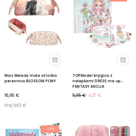
Miss Melody mala otroška
TOPModel knjigica z
peresnica BLOSSOM PONY
nalepkami DRESS me up
FANTASY AKCIJA
16,95 €
5,95 €
4,17 €
Prej 11,53 €
-25%