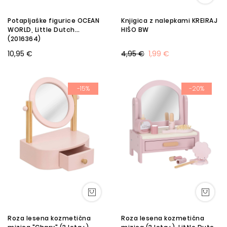
Potapljaške figurice OCEAN
Knjigica z nalepkami KREIRAJ
WORLD, Little Dutch
HIŠO BW
(2016364)
10,95 €
4,95 €
1,99 €
-15%
-20%
Roza lesena kozmetična
Roza lesena kozmetična