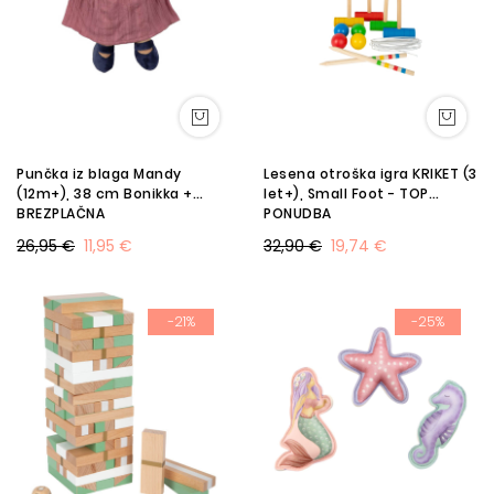
Punčka iz blaga Mandy
Lesena otroška igra KRIKET (3
(12m+), 38 cm Bonikka +
let+), Small Foot - TOP
BREZPLAČNA
PONUDBA
PERSONALIZACIJA BW
26,95 €
11,95 €
32,90 €
19,74 €
-21%
-25%