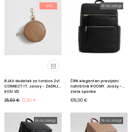
-49%
Ni na zalogi
RJAV dodatek za torbico 2v1
ČRN eleganten previjalni
CONNECT IT, Joissy - ZADNJI
nahrbtnik ROOMY, Joissy -
KOSI VD
zlate sponke
25,50 €
12,90 €
105,00 €
Ni na zalogi
Ni na zalogi