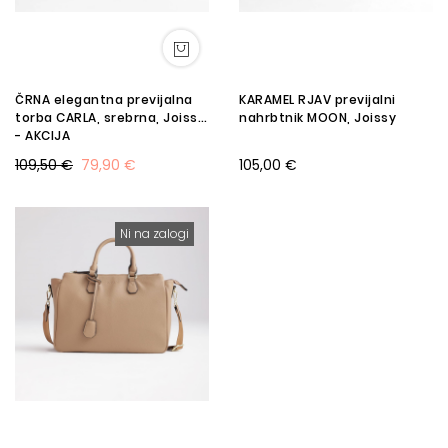
ČRNA elegantna previjalna
KARAMEL RJAV previjalni
torba CARLA, srebrna, Joissy
nahrbtnik MOON, Joissy
- AKCIJA
109,50 €
79,90 €
105,00 €
Ni na zalogi