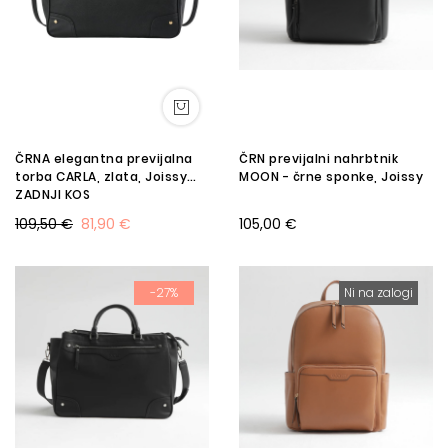
ČRNA elegantna previjalna
ČRN previjalni nahrbtnik
torba CARLA, zlata, Joissy
MOON - črne sponke, Joissy
ZADNJI KOS
109,50 €
81,90 €
105,00 €
-27%
Ni na zalogi