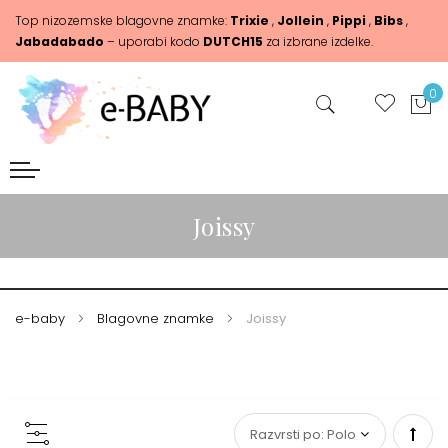
Top nizozemske blagovne znamke:
Trixie
,
Jollein
,
Pippi
,
Bibs
,
Jabadabado
– uporabi kodo
DUTCH15
za izbrane izdelke.
0
Joissy
e-baby
Blagovne znamke
Joissy