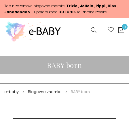
Top nizozemske blagovne znamke:
Trixie
,
Jollein
,
Pippi
,
Bibs
,
Jabadabado
– uporabi kodo
DUTCH15
za izbrane izdelke.
0
BABY born
e-baby
Blagovne znamke
BABY born