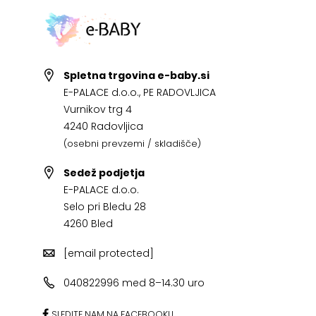
Spletna trgovina e-baby.si
E-PALACE d.o.o., PE RADOVLJICA
Vurnikov trg 4
4240 Radovljica
(osebni prevzemi / skladišče)
Sedež podjetja
E-PALACE d.o.o.
Selo pri Bledu 28
4260 Bled
[email protected]
040822996 med 8–14.30 uro
SLEDITE NAM NA FACEBOOKU